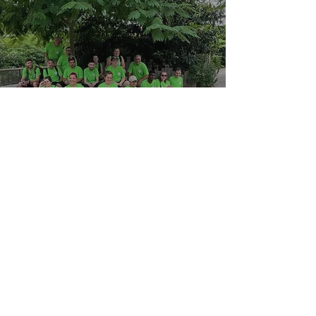
SOCCER ADAPTÉ
U9
+
Tous nos programmes
CSR
TV