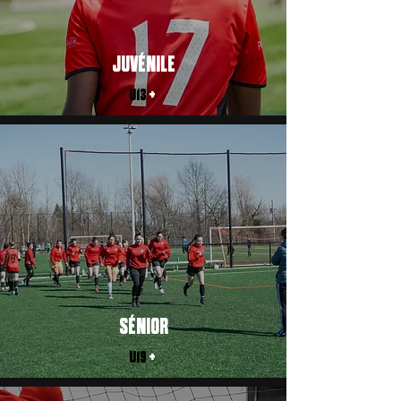
JUVÉNILE
U13
+
SÉNIOR
U19
+