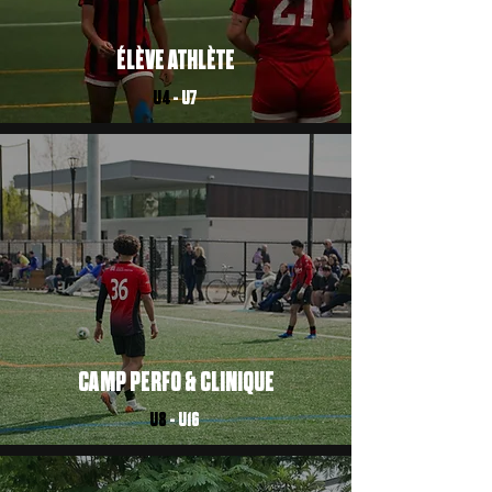
ÉLÈVE ATHLÈTE
U4
- U7
CAMP PERFO & CLINIQUE
U8
- U16