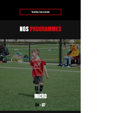
Toutes les actus
NOS
PROGRAMMES
MICRO
U4
- U7