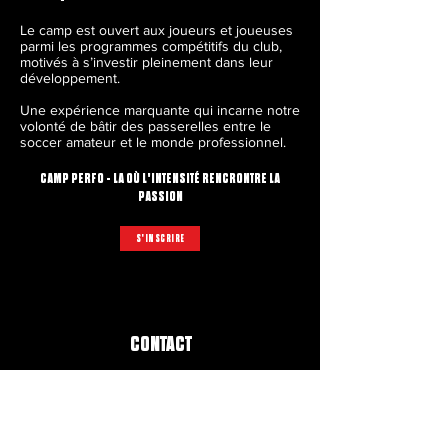
Le camp est ouvert aux joueurs et joueuses
parmi les programmes compétitifs du club,
motivés à s’investir pleinement dans leur
développement.
Une expérience marquante qui incarne notre
volonté de bâtir des passerelles entre le
soccer amateur et le monde professionnel.
CAMP PERFO - LA OÙ L'INTENSITÉ RENCRONTRE LA
PASSION
S'INSCRIRE
CONTACT
164, BOUL. MONCHAMP,
SAINT-CONSTANT J5A 2K8
INFO@CSROUSSILLON.COM