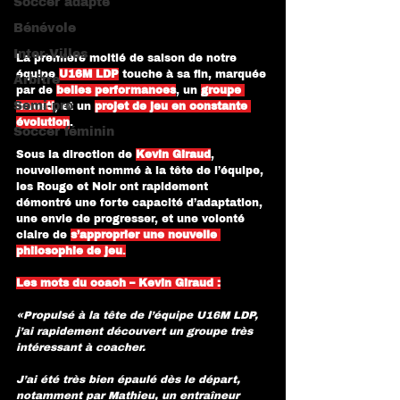
Soccer adapté
Bénévole
Inter-Villes
La première moitié de saison de notre 
équipe 
U16M LDP
 touche à sa fin, marquée 
Arbitre
par de 
belles performances
, un 
groupe 
Semi-pro
investi
, et un 
projet de jeu en constante 
évolution
.
Soccer féminin
Sous la direction de 
Kevin Giraud
, 
nouvellement nommé à la tête de l’équipe, 
les Rouge et Noir ont rapidement 
démontré une forte capacité d’adaptation, 
une envie de progresser, et une volonté 
claire de 
s’approprier une nouvelle 
philosophie de jeu
.
Les mots du coach – Kevin Giraud :
«Propulsé à la tête de l’équipe U16M LDP, 
j’ai rapidement découvert un groupe très 
intéressant à coacher.
J’ai été très bien épaulé dès le départ, 
notamment par Mathieu, un entraîneur 