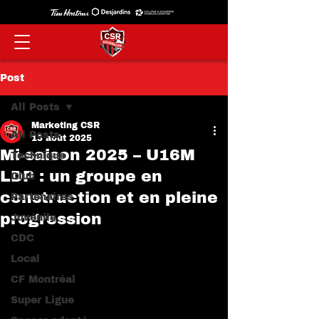
Post
All Posts
Marketing CSR
All Posts
13 août 2025
Mi-saison 2025 – U16M
Technique
LDP : un groupe en
Club
construction et en pleine
Partenaires
progression
Juvénile
CDC
Local
CF Montréal
Super Ligue