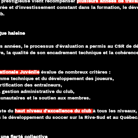
 prestigieuse vient récompenser 
plusieurs années de travai
urée et d’investissement constant dans la formation, le dé
b.
ue haleine
rs années, le processus d’évaluation a permis au CSR de dé
ure, la qualité de son encadrement technique et la cohérence
ationale
Juvénile
évalue de nombreux critères :
amme technique et du développement des joueurs,
rtification des entraîneurs,
a gestion administrative du club,
munautaires et le soutien aux membres.
ste du 
haut niveau d’excellence du club
à tous les niveaux,
s le développement du soccer sur la Rive-Sud et au Québec
 une fierté collective