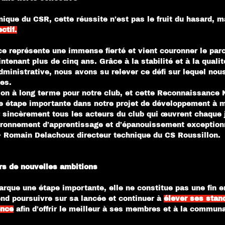
nique du CSR, cette réussite n’est pas le fruit du hasard, m
ctif
.
e représente une immense fierté et vient couronner le par
ntenant plus de cinq ans. Grâce à la stabilité et à la qualit
ministrative, nous avons su relever ce défi sur lequel nous
es.
on à long terme pour notre club, et cette Reconnaissance 
le étape importante dans notre projet de développement à 
 sincèrement tous les acteurs du club qui œuvrent chaque j
ironnement d’apprentissage et d’épanouissement exception
» Romain Delachoux directeur technique du CS Roussillon.
rs de nouvelles ambitions
arque une étape importante, elle ne constitue pas une fin e
nd poursuivre sur sa lancée et continuer à 
élever ses stan
ence
 afin d’offrir le meilleur à ses membres et à la commun