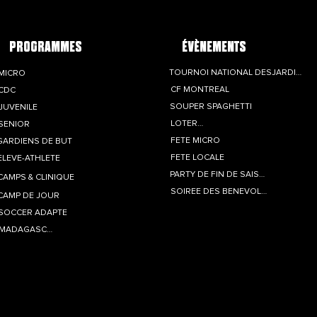
de l’équipe L3QC
Maj
Féminine
: un
soli
PROGRAMMES
ÉVÈNEMENTS
not
TOURNOI NATIONAL DESJARDINS
MICRO
CF MONTRÉAL
CDC
SOUPER SPAGHETTI
JUVÉNILE
LOTERIE
SÉNIOR
FÊTE MICRO
GARDIENS DE BUT
FÊTE LOCALE
ÉLÈVE-ATHLÈTE
PARTY DE FIN DE SAISON
CAMPS & CLINIQUE
SOIRÉE DES BÉNÉVOLES
CAMP DE JOUR
SOCCER ADAPTÉ
MADAGASCAR