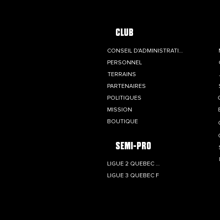
marquante avec
Mégane Sauvé,
capitaine des Roses de
CLUB
Montréal
CONSEIL D'ADMINISTRATION
PERSONNEL
TERRAINS
PARTENAIRES
POLITIQUES
MISSION
BOUTIQUE
SEMI-PRO
LIGUE 2 QUÉBEC M
LIGUE 3 QUÉBEC F