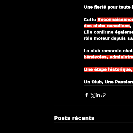
Une fierté pour toute 
Cette 
Reconnaissance
des clubs canadiens
,
Elle confirme égaleme
rôle moteur depuis sa
Le club remercie cha
bénévoles, administra
Une étape historique,
Un Club, Une Passion
Posts récents