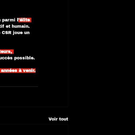
n parmi 
l
’élite 
if et humain.
e CSR joue un 
eurs, 
succès possible.
 années à venir.
Voir tout