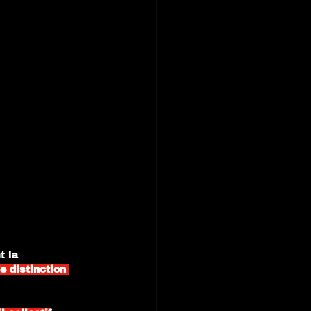
t la 
e distinction 