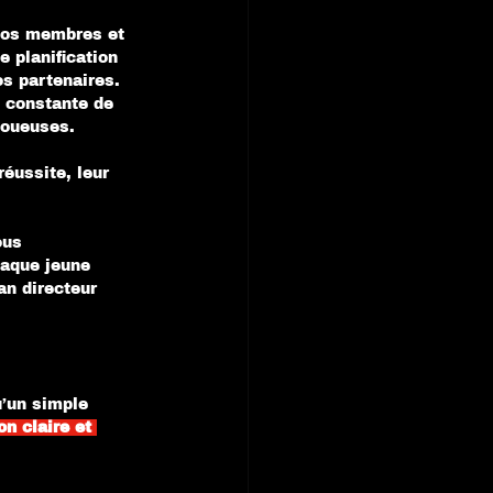
nos membres et 
e planification 
os partenaires. 
é constante de 
joueuses.
éussite, leur 
ous 
haque jeune 
an directeur 
’un simple 
on claire et 