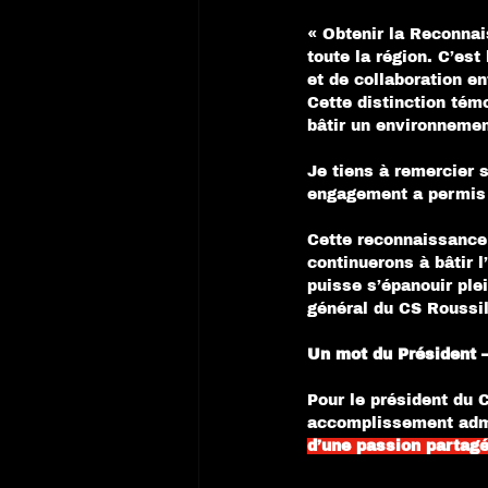
« Obtenir la Reconnai
toute la région. C’est
et de collaboration en
Cette distinction tém
bâtir un environnemen
Je tiens à remercier 
engagement a permis a
Cette reconnaissance 
continuerons à bâtir 
puisse s’épanouir ple
général du CS Roussil
Un mot du Président 
Pour le président du 
accomplissement admin
d’une passion partag