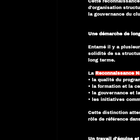
Cette reconnaissance
d’organisation struct
la gouvernance du clu
Une démarche de long
Entamé il y a plusieu
solidité de sa struct
long terme.
La 
Reconnaissance N
• la qualité du progr
• la formation et la ce
• la gouvernance et l
• les initiatives com
Cette distinction atte
rôle de référence dan
Un travail d’équipe et