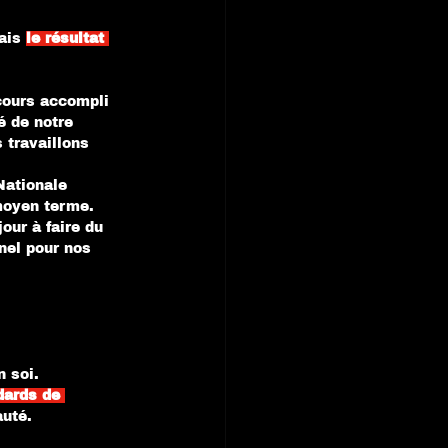
ais 
le résultat 
cours accompli 
é de notre 
 travaillons 
Nationale 
moyen terme. 
our à faire du 
nel pour nos 
n soi.
dards de 
auté.