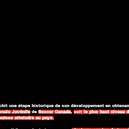
nchit une étape historique de son développement en obtenan
onale
Juvénile
de 
Soccer Canada
, 
soit 
le plus haut niveau d
puisse atteindre au pays
.