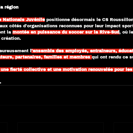
la région
 Nationale
Juvénile
positionne désormais le CS Roussillo
 aux côtés d’organisations reconnues pour leur impact sport
nt la 
montée en puissance du soccer sur la Rive-Sud
, où l
 création.
leureusement 
l
’ensemble des employés, entraîneurs, éducat
teurs, partenaires, familles et membres
qui ont rendu ce 
 une fierté collective et une motivation renouvelée pour les
.