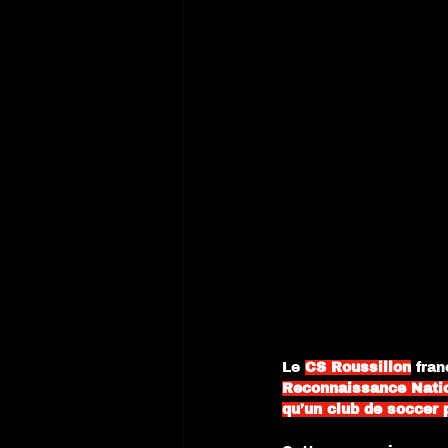
Le 
CS Roussillon
 fra
Reconnaissance Nati
qu’un club de soccer 