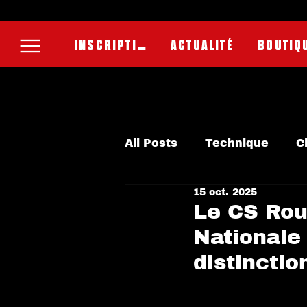
INSCRIPTION
ACTUALITÉ
BOUTIQ
All Posts
Technique
C
15 oct. 2025
Super Ligue
Soccer a
Le CS Rou
Nationale
Soccer féminin
distinctio