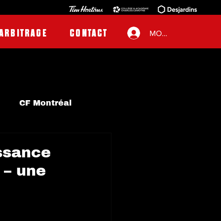
ARBITRAGE
CONTACT
MON COMPTE
CF Montréal
Semi-pro
issance
 – une