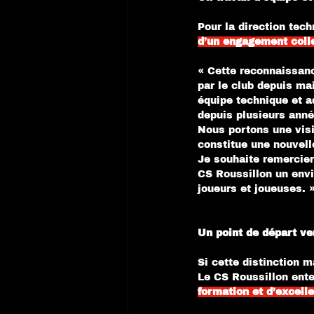
Pour la direction tech
d’un engagement colle
« Cette reconnaissanc
par le club depuis mai
équipe technique et ad
depuis plusieurs anné
Nous portons une visi
constitue une nouvel
Je souhaite remercier
CS Roussillon un env
joueurs et joueuses. 
Un point de départ ve
Si cette distinction m
Le CS Roussillon ente
formation et d’excell