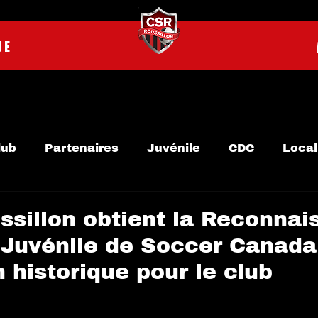
UE
lub
Partenaires
Juvénile
CDC
Local
dapté
Bénévole
Inter-Villes
Arbitre
ssillon obtient la Reconna
 Juvénile de Soccer Canada
n historique pour le club