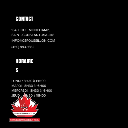
eur du CS Roussillon
e alliance locale
de pour soutenir
CONTACT
re développement
164, BOUL. MONCHAMP,
SAINT-CONSTANT J5A 2K8
INFO@CSROUSSILLON.COM
(450) 993-1682
HORAIRE
S
LUNDI : 8H30 à 19H00
MARDI : 8H30 à 16H00
MERCREDI : 8H30 à 16H00
JEUDI : 8H30 à 19H00