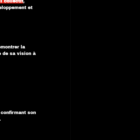
l collectif
, 
veloppement et 
montrer la 
 de sa vision à 
 confirmant son 
.