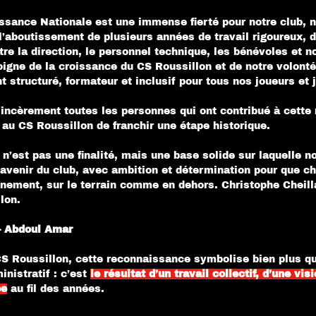
ssance Nationale est une immense fierté pour notre club, 
 l’aboutissement de plusieurs années de travail rigoureux, d
tre la direction, le personnel technique, les bénévoles et n
oigne de la croissance du CS Roussillon et de notre volont
t structuré, formateur et inclusif pour tous nos joueurs et 
sincèrement toutes les personnes qui ont contribué à cette r
u CS Roussillon de franchir une étape historique.
n’est pas une finalité, mais une base solide sur laquelle n
l’avenir du club, avec ambition et détermination pour que c
inement, sur le terrain comme en dehors. Christophe Cheill
lon.
– Abdoul Amar
CS Roussillon, cette reconnaissance symbolise bien plus qu
istratif : c’est 
le résultat d’un travail collectif, d’une visi
ée
 au fil des années.