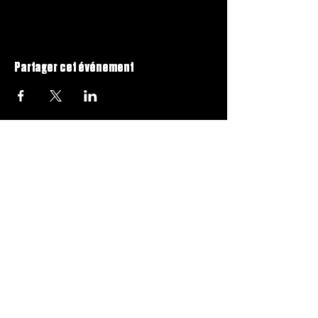
Partager cet événement
CONTACT
164, BOUL. MONCHAMP,
SAINT-CONSTANT J5A 2K8
INFO@CSROUSSILLON.COM
(450) 993-1682
HORAIRES