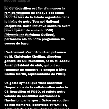
Soccer adapté
Bénévole
Le CS Roussillon est fier d’annoncer la 
remise officielle du chèque des fonds 
Inter-Villes
récoltés lors de la loterie organisée dans 
Arbitre
le cadre de notre 
Tournoi National 
Desjardins
. Cette initiative solidaire avait 
Semi-pro
pour objectif de soutenir l’
OSQ 
(Olympiques Spéciaux Québec)
, 
Soccer féminin
partenaire clé de notre programme de 
soccer de base.
L’événement s’est déroulé en présence 
de
 M. Christophe Cheillan, directeur 
général du CS Roussillon, 
et de
 M. Abdoul 
Amar, président du club
, qui ont eu 
l’honneur de remettre le chèque à 
Mme 
Karine Martin, représentante de l’OSQ.
Ce geste symbolique vient confirmer 
l’importance de la collaboration entre le 
CS Roussillon et l’OSQ, et reflète notre 
volonté de contribuer activement à 
l’inclusion par le sport. Grâce au soutien 
de nos membres, bénévoles et familles, 