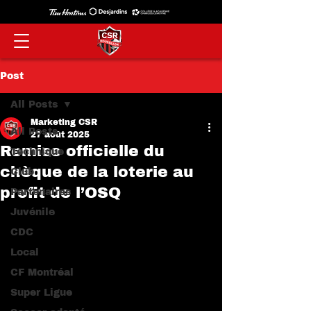
Post
All Posts
Marketing CSR
All Posts
27 août 2025
Remise officielle du
Technique
chèque de la loterie au
Club
profit de l’OSQ
Partenaires
Juvénile
CDC
Local
CF Montréal
Super Ligue