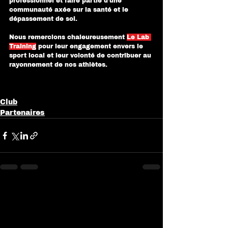
professionnel et faire partie d’une 
communauté axée sur la santé et le 
dépassement de soi.
Nous remercions chaleureusement 
Le Lab 
Training
 pour leur engagement envers le 
sport local et leur volonté de contribuer au 
rayonnement de nos athlètes.
Club
Partenaires