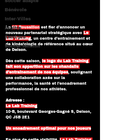
Soccer adapté
Bénévole
Inter-Villes
Le 
CS Roussillon
 est fier d’annoncer un 
Arbitre
nouveau partenariat stratégique avec 
Le 
Semi-pro
Lab Training
, un centre d’entraînement et 
de kinésiologie de référence situé au cœur 
Soccer féminin
de Delson.
Dès cette saison, 
le logo du Lab Training 
fait son apparition sur les chandails 
d’entraînement de nos équipes
, soulignant 
une collaboration axée sur la 
performance, la santé et l’encadrement 
professionnel de nos athlètes.
Adresse
 :
Le Lab Training
10-B, boulevard Georges-Gagné S, Delson, 
QC J5B 2E1
Un encadrement optimal pour nos joueurs
En plus de cette visibilité, 
Le Lab Training 