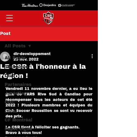
Post
All Posts
dir-developpement
All Posts
23 nov. 2022
LE CSR à l'honneur à la
Technique
région !
Club
Partenaires
Vendredi 11 novembre dernier, a eu lieu le 
Juvénile
gala de l'ARS Rive Sud à Candiac pour 
récompenser tous les acteurs de cet été 
CDC
2022 ! Plusieurs membres et équipes du 
Club Soccer Roussillon se sont vu recevoir 
Local
des prix.
CF Montréal
Le CSR tient à féliciter ses gagnants.  
Super Ligue
Bravo à vous tous!