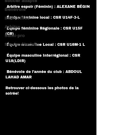
Soccer adapté
 Arbitre espoir (Féminin) : ALEXANE BÉGIN
Bénévole
 Équipe féminine local : CSR U14F-3-L
Inter-Villes
Arbitre
 Équipe féminine Régionale : CSR U15F 
(CR)
Semi-pro
Soccer féminin
 Équipe masculine Local : CSR U16M-1 L
 Équipe masculine Interrégional : CSR 
U18(LDIR)
 Bénévole de l’année du club : ABDOUL 
LAHAD AMAR
Retrouver ci-dessous les photos de la 
soirée!