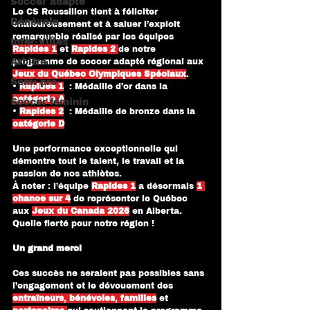
Soccer adapté
Le CS Roussillon tient à féliciter 
Bénévole
chaleureusement et à saluer l’exploit 
remarquable réalisé par les équipes 
Inter-Villes
Rapides 1
 et 
Rapides 2
de notre 
Arbitre
programme de soccer adapté régional aux 
Jeux du Québec Olympiques Spéciaux
.
Semi-pro
• 
Rapides 1
  : Médaille d’or dans la 
catégorie A
Soccer féminin
• 
Rapides 2
  : Médaille de bronze dans la 
catégorie D
Une performance exceptionnelle qui 
démontre tout le talent, le travail et la 
passion de nos athlètes.
À noter : l’équipe 
Rapides 1
 a désormais 
1 
chance sur 4
 de représenter le Québec 
aux 
Jeux du Canada 2026
 en Alberta. 
Quelle fierté pour notre région !
Un grand merci
Ces succès ne seraient pas possibles sans 
l’engagement et le dévouement des 
entraîneurs
, 
bénévoles
, 
familles
 et 