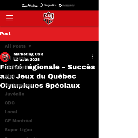
Post
All Posts
Marketing CSR
All Posts
15 août 2025
Fierté régionale – Succès
Technique
aux Jeux du Québec
Club
Olympiques Spéciaux
Partenaires
Juvénile
CDC
Local
CF Montréal
Super Ligue